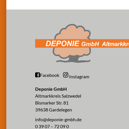
Facebook
Instagram
Deponie GmbH
Altmarkkreis Salzwedel
Bismarker Str. 81
39638 Gardelegen
info@deponie-gmbh.de
0 39 07 – 72 09 0