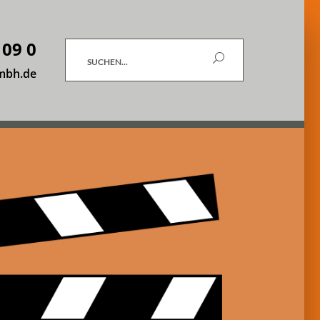
 09 0
Suchen
mbh.de