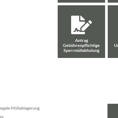
Antrag
Gebührenpflichtige
U
Sperrmüllabholung
llegale Müllablagerung
os.