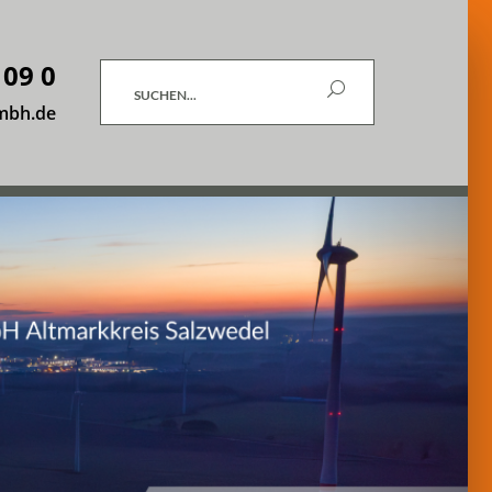
 09 0
Suchen
mbh.de
nächster
Slide