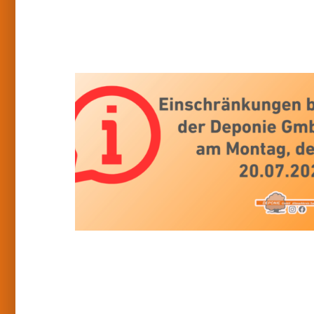
unserem
Abfallwirtschaftshof
Einschränkungen
bei
der
Deponie
GmbH
am
20.07.2026
aufgrund
von
Serverarbeiten