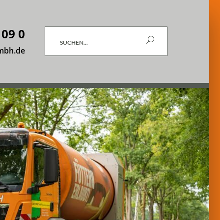
 09 0
Suchen
mbh.de