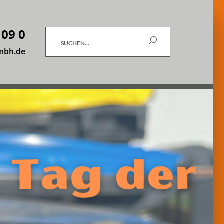
 09 0
Suchen
mbh.de