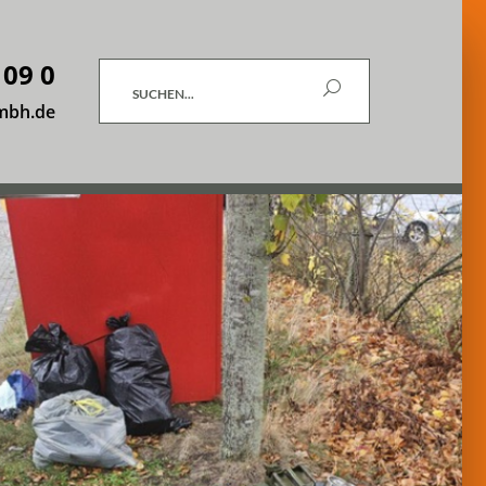
 09 0
Suchen
mbh.de