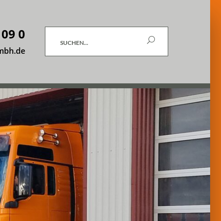
 09 0
Suchen
mbh.de