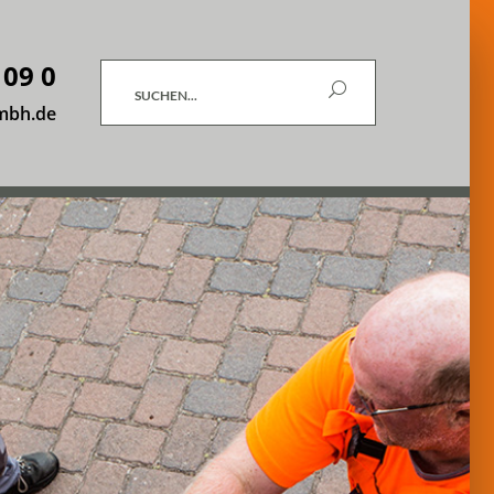
 09 0
Suchen
mbh.de