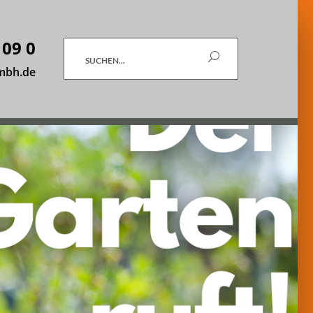
 09 0
Suchen
mbh.de