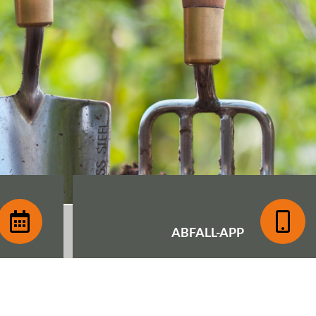
ABFALL-
APP