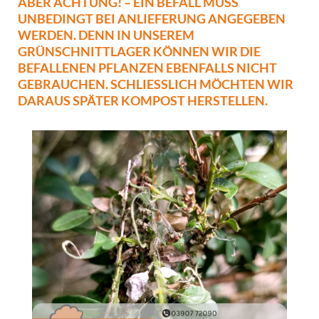
ABER ACHTUNG! – EIN BEFALL MUSS
UNBEDINGT BEI ANLIEFERUNG ANGEGEBEN
WERDEN. DENN IN UNSEREM
GRÜNSCHNITTLAGER KÖNNEN WIR DIE
BEFALLENEN PFLANZEN EBENFALLS NICHT
GEBRAUCHEN. SCHLIESSLICH MÖCHTEN WIR D
ARAUS SPÄTER KOMPOST HERSTELLEN.