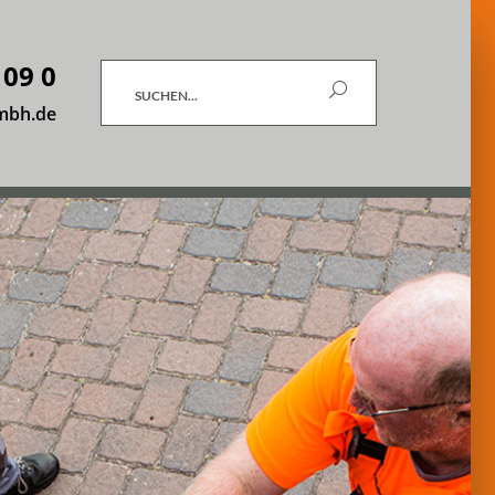
 09 0
Suchen
mbh.de