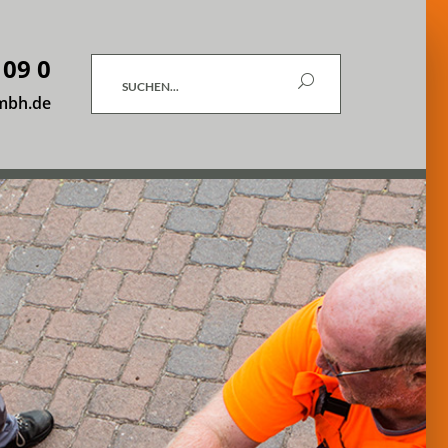
 09 0
Suchen
mbh.de