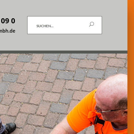
 09 0
Suchen
mbh.de