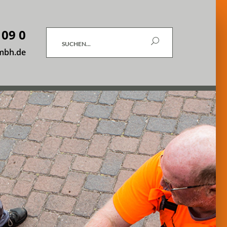
 09 0
Suchen
mbh.de