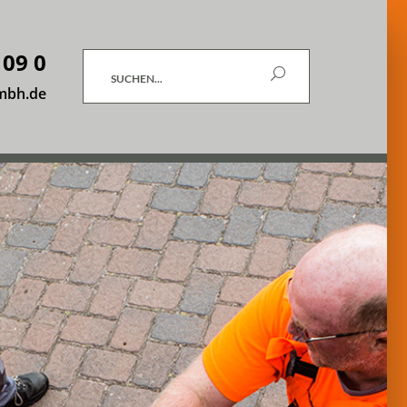
 09 0
Suchen
mbh.de