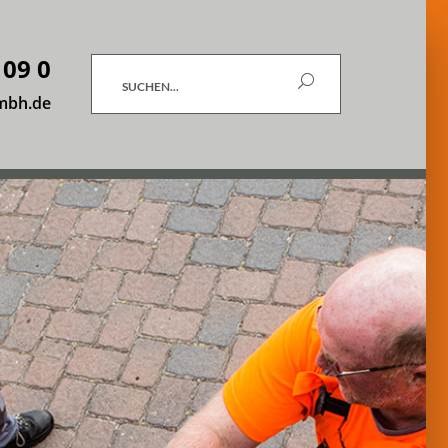
 09 0
Suchen
mbh.de