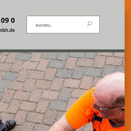
 09 0
Suchen
mbh.de