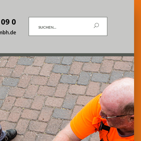
 09 0
Suchen
mbh.de