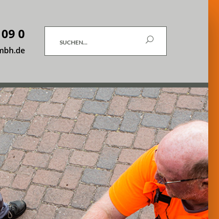
 09 0
Suchen
mbh.de