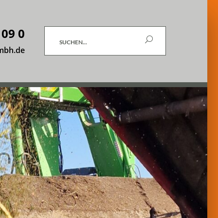
 09 0
Suchen
mbh.de