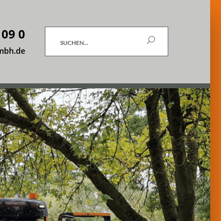
 09 0
Suchen
mbh.de