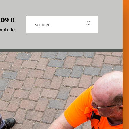
 09 0
Suchen
mbh.de