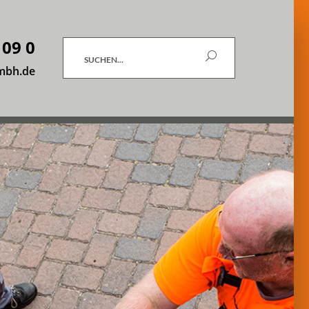
 09 0
Suchen
mbh.de