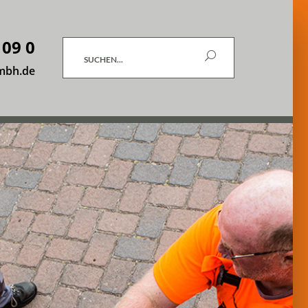
 09 0
Suchen
mbh.de