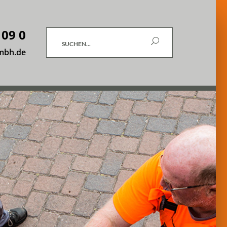
 09 0
Suchen
mbh.de