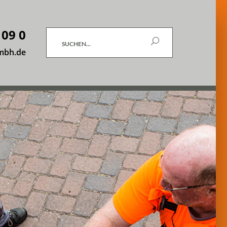
 09 0
Suchen
mbh.de