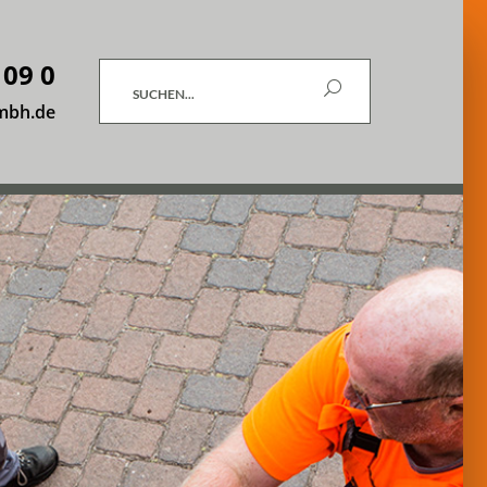
 09 0
Suchen
mbh.de