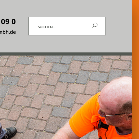
 09 0
Suchen
mbh.de