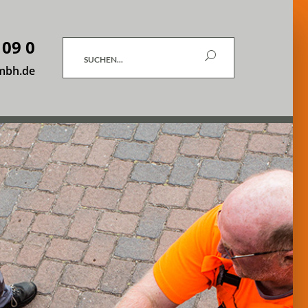
 09 0
Suchen
mbh.de