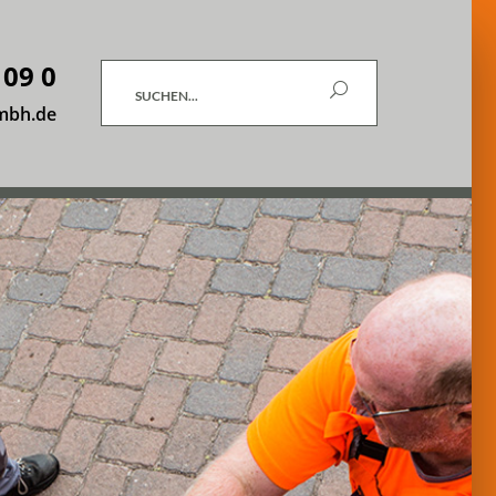
 09 0
Suchen
mbh.de