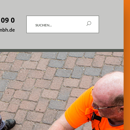
 09 0
Suchen
mbh.de