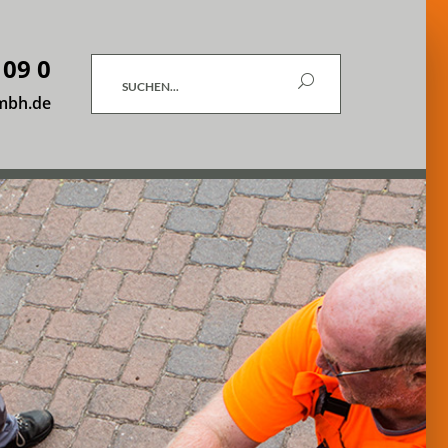
 09 0
Suchen
mbh.de