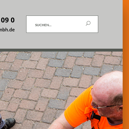
 09 0
Suchen
mbh.de