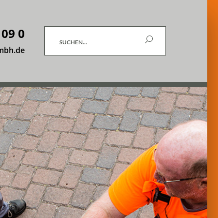
 09 0
Suchen
mbh.de