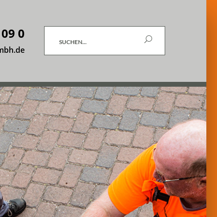
 09 0
Suchen
mbh.de