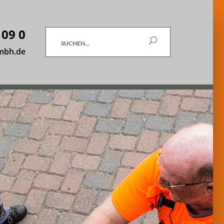
 09 0
Suchen
mbh.de