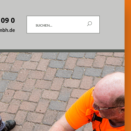
 09 0
Suchen
mbh.de