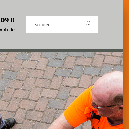
 09 0
Suchen
mbh.de