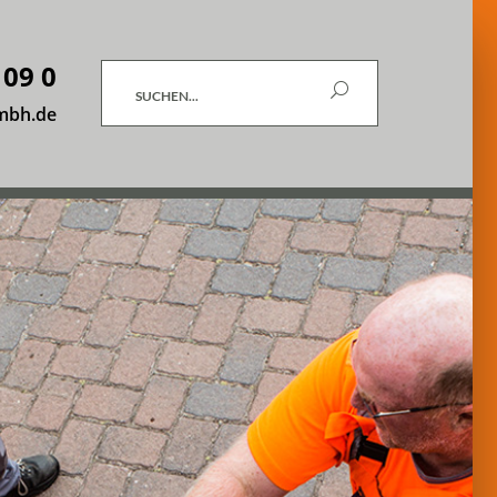
 09 0
Suchen
mbh.de