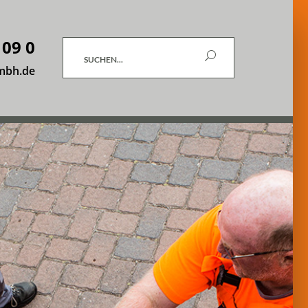
 09 0
Suchen
mbh.de