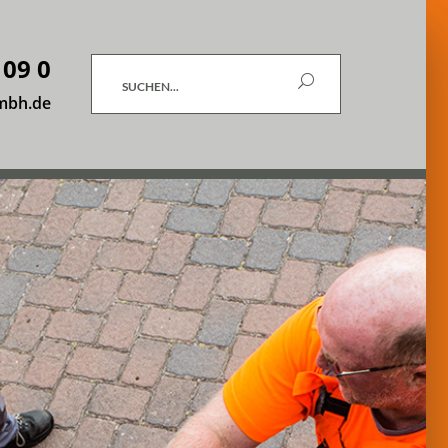
 09 0
Suchen
mbh.de