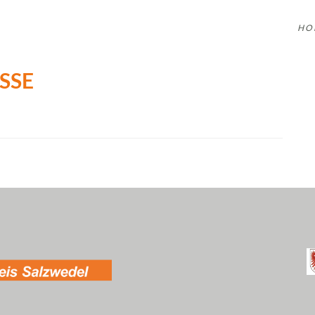
HO
SE