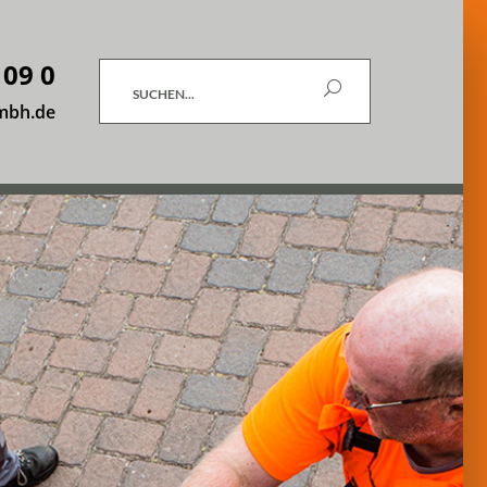
 09 0
Suchen
mbh.de