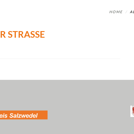
HOME
A
R STRASSE