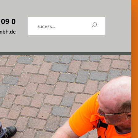
 09 0
Suchen
mbh.de