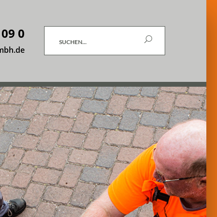
 09 0
Suchen
mbh.de