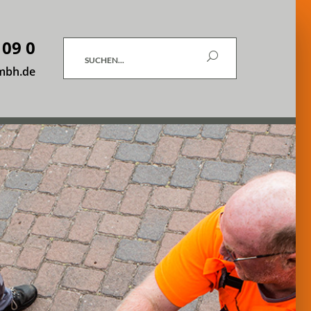
 09 0
Suchen
mbh.de