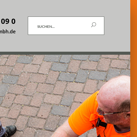
 09 0
Suchen
mbh.de