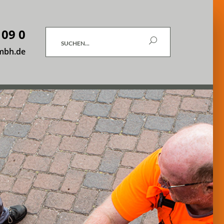
 09 0
Suchen
mbh.de