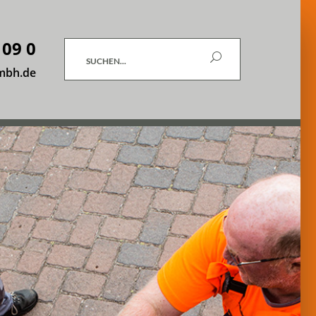
 09 0
Suchen
mbh.de