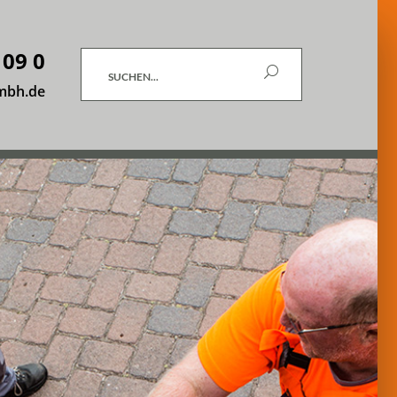
 09 0
Suchen
mbh.de