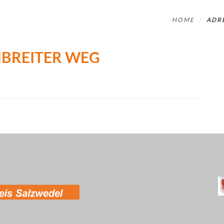
HOME
ADR
NBREITER WEG