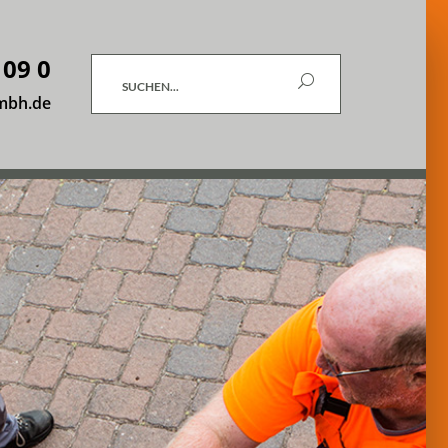
 09 0
Suchen
mbh.de