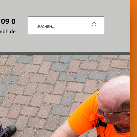
 09 0
Suchen
mbh.de